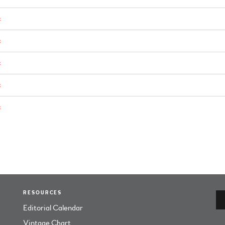
c
c
c
c
c
RESOURCES
Editorial Calendar
Vintage Chart