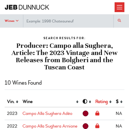
Search
Wines
SEARCH RESULTS FOR:
Producer: Campo alla Sughera,
Article: The 2023 Vintage and New
Releases from Bolgheri and the
Tuscan Coast
10 Wines Found
Vin.
Wine
Rating
$
2023
Campo Alla Sughera Adèo
NA
2022
Campo Alla Sughera Arnione
NA